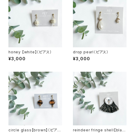
honey 【white】（ピアス）
drop pearl（ピアス）
¥3,000
¥3,000
circle glass【brown】（ピア
reindeer fringe shell【blac
ス）
k】（片耳ピアス）