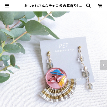
おしゃれさんなチェコ犬の耳飾り【ダ
ックス】（ピアス・イヤリング） | PET
インポートパーツ・ハンドメイドアクセ
サリー