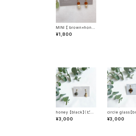
MINI 【 brown×hone
y】（ピアス・イヤリング）
¥1,800
その他の商品
honey 【black】（ピア
circle glass【
ス）
（ピアス）
¥3,000
¥3,000