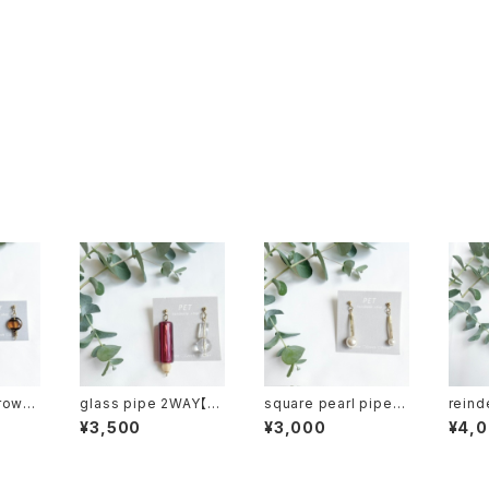
brown】
glass pipe 2WAY【pi
square pearl pipe
reind
nk】（ピアス）
（ピアス）
l【bl
¥3,500
¥3,000
¥4,